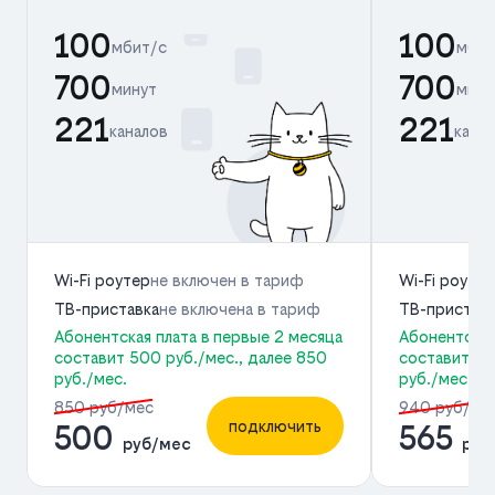
100
100
мбит/с
мбит
700
700
минут
мину
221
221
каналов
кана
Wi-Fi роутер
не включен в тариф
Wi-Fi роутер
ТВ-приставка
не включена в тариф
ТВ-пристав
Абонентская плата в первые 2 месяца
Абонентская
составит 500 руб./мес., далее 850
составит 56
руб./мес.
руб./мес.
850 руб/мес
940 руб/ме
подключить
500
565
руб/мес
руб